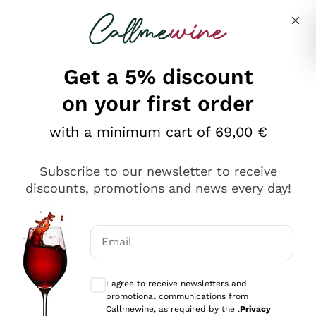
Skip to content
Describe what you are looking for
Get a 5% discount
on your first order
Ottimo
with a minimum cart of 69,00 €
4,5
/5
2.559
Subscribe to our newsletter to receive
recensioni
discounts, promotions and news every day!
Le nostre recensioni a 4 e 5 stelle.
Clicca qui per leggerle tutte >
Email
Precedente
Successivo
Optional consents to receive communicat
I agree to receive newsletters and
Oggi
promotional communications from
Il catalogo offre moltissime possibilità di scelta tra tanti
Callmewine, as required by the .
Privacy