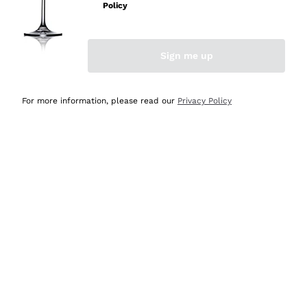
velocissima
Policy
Acquirente verificato
Sign me up
Ieri
Perfetti e attenti al cliente
For more information, please read our
Privacy Policy
Acquirente verificato
Ieri
Semplice nell'uso, puntuali e veloci.
Acquirente verificato
Ieri
Ottima come sempre!