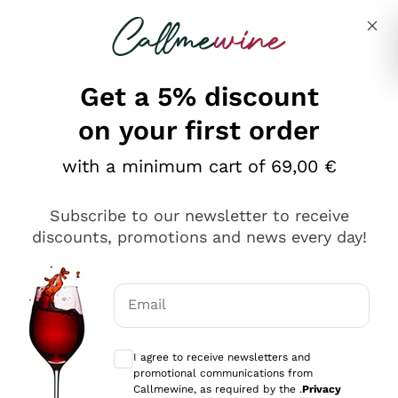
Skip to content
Describe what you are looking for
Get a 5% discount
on your first order
Ottimo
with a minimum cart of 69,00 €
4,5
/5
2.552
Subscribe to our newsletter to receive
recensioni
discounts, promotions and news every day!
Le nostre recensioni a 4 e 5 stelle.
Clicca qui per leggerle tutte >
Email
Precedente
Successivo
Optional consents to receive communicat
I agree to receive newsletters and
Oggi
promotional communications from
Ottima facilità di acquisto sul sito e consegna
Callmewine, as required by the .
Privacy