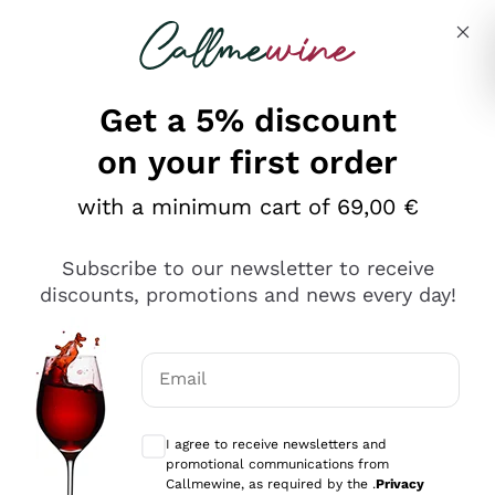
Skip to content
Describe what you are looking for
Get a 5% discount
on your first order
Ottimo
with a minimum cart of 69,00 €
4,5
/5
2.566
Subscribe to our newsletter to receive
recensioni
discounts, promotions and news every day!
Le nostre recensioni a 4 e 5 stelle.
Clicca qui per leggerle tutte >
Email
Precedente
Successivo
Optional consents to receive communicat
I agree to receive newsletters and
Ieri
promotional communications from
Ordine tutto ok, niente da dire a riguardo. Il sito in se
Callmewine, as required by the .
Privacy