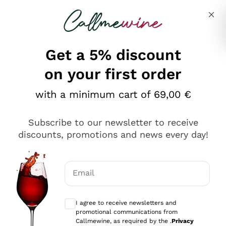
Skip to content
Describe what you are looking for
Get a 5% discount
on your first order
Ottimo
with a minimum cart of 69,00 €
4,5
/5
2.559
Subscribe to our newsletter to receive
recensioni
discounts, promotions and news every day!
Le nostre recensioni a 4 e 5 stelle.
Clicca qui per leggerle tutte >
Email
Precedente
Successivo
Optional consents to receive communicat
I agree to receive newsletters and
Oggi
promotional communications from
Il catalogo offre moltissime possibilità di scelta tra tanti
Callmewine, as required by the .
Privacy