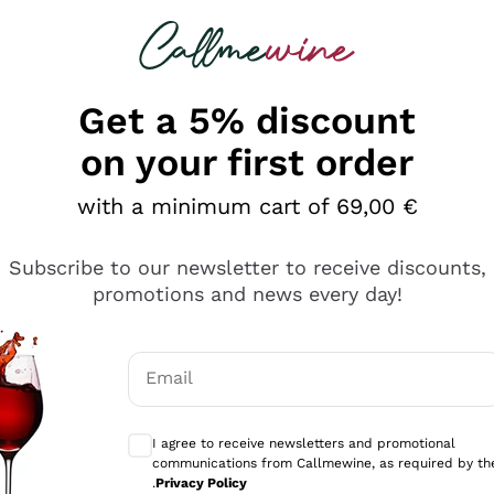
 looking for
Champagne
Sparkling Wines
Al
Get a 5% discount
on your first order
with a minimum cart of 69,00 €
Subscribe to our newsletter to receive discounts,
promotions and news every day!
Email
Optional consents to receive communicati
I agree to receive newsletters and promotional
communications from Callmewine, as required by th
sima
.
Privacy Policy