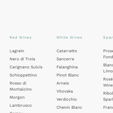
Red Wines
White Wines
Spar
Lagrein
Catarratto
Pros
Fon
Nero di Troia
Sancerre
Blan
Carignano Sulcis
Falanghina
Lim
Schioppettino
Pinot Blanc
Rosé
Rosso di
Arneis
Wine
Montalcino
Vitovska
Ribol
Morgon
Verdicchio
Spar
Lambrusco
Chenin Blanc
Fran