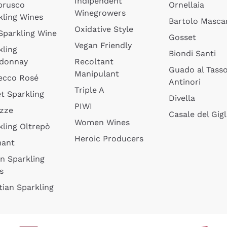
Indipendent
brusco
Ornellaia
Winegrowers
kling Wines
Bartolo Mascar
Oxidative Style
 Sparkling Wine
Gosset
Vegan Friendly
kling
Biondi Santi
donnay
Recoltant
Guado al Tass
Manipulant
ecco Rosé
Antinori
Triple A
t Sparkling
Divella
PIWI
izze
Casale del Gigl
Women Wines
kling Oltrepò
Heroic Producers
mant
an Sparkling
s
tian Sparkling