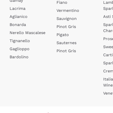
Gamay
Fiano
Lam
Lacrima
Spar
Vermentino
Aglianico
Asti
Sauvignon
Bonarda
Spar
Pinot Gris
Char
Nerello Mascalese
Pigato
Pros
Tignanello
Sauternes
Swee
Gaglioppo
Pinot Gris
Cart
Bardolino
Spar
Cre
Itali
Wine
Vene