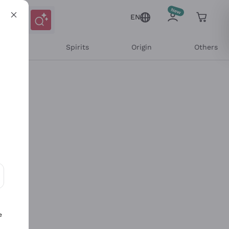
EN
l Wines
Spirits
Origin
Others
ons and personalized offers
e