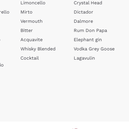
Limoncello
Crystal Head
ello
Mirto
Dictador
Vermouth
Dalmore
Bitter
Rum Don Papa
o
Acquavite
Elephant gin
Whisky Blended
Vodka Grey Goose
Cocktail
Lagavulin
io