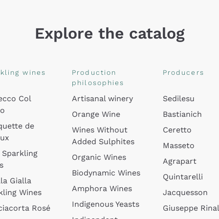
Explore the catalog
kling wines
Production
Producers
philosophies
ecco Col
Artisanal winery
Sedilesu
do
Orange Wine
Bastianich
quette de
Wines Without
Ceretto
oux
Added Sulphites
Masseto
 Sparkling
Organic Wines
Agrapart
s
Biodynamic Wines
Quintarelli
la Gialla
Amphora Wines
kling Wines
Jacquesson
Indigenous Yeasts
ciacorta Rosé
Giuseppe Rinal