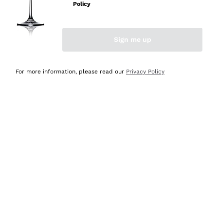
professionalità
Policy
Acquirente verificato
Sign me up
Oggi
Seri affidabili
For more information, please read our
Privacy Policy
Acquirente verificato
Ieri
Il catalogo offre moltissime possibilità di scelta tra tanti
prodotti diversi e con un ampio range di prezzo. Le
indicazioni dei consulenti sono estremamente chiare e
conformi alle caratteristiche dei prodotti acquistati
Acquirente verificato