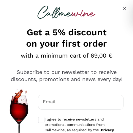
Skip to content
Describe what you are looking for
Get a 5% discount
on your first order
Ottimo
with a minimum cart of 69,00 €
4,5
/5
2.561
Subscribe to our newsletter to receive
recensioni
discounts, promotions and news every day!
Le nostre recensioni a 4 e 5 stelle.
Clicca qui per leggerle tutte >
Email
Precedente
Successivo
Optional consents to receive communicat
I agree to receive newsletters and
Oggi
promotional communications from
Acquisto semplice nelle modalità, gestito con rapidità e
Callmewine, as required by the .
Privacy