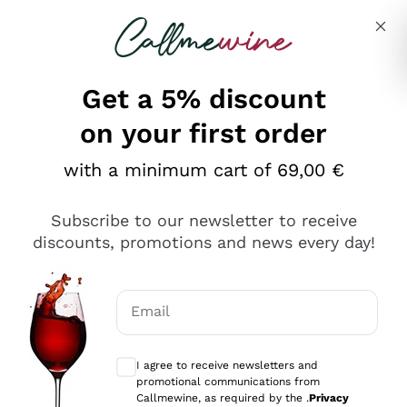
Skip to content
Describe what you are looking for
Get a 5% discount
on your first order
Ottimo
with a minimum cart of 69,00 €
4,5
/5
2.552
Subscribe to our newsletter to receive
recensioni
discounts, promotions and news every day!
Le nostre recensioni a 4 e 5 stelle.
Clicca qui per leggerle tutte >
Email
Precedente
Successivo
Optional consents to receive communicat
I agree to receive newsletters and
Oggi
promotional communications from
Ottima facilità di acquisto sul sito e consegna
Callmewine, as required by the .
Privacy