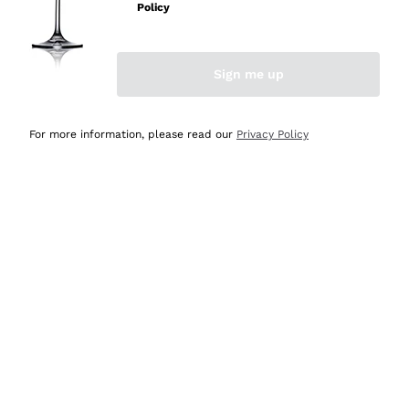
velocissima
Policy
Acquirente verificato
Sign me up
Ieri
Perfetti e attenti al cliente
For more information, please read our
Privacy Policy
Acquirente verificato
2 Giorni Fa
Semplice nell'uso, puntuali e veloci.
Acquirente verificato
2 Giorni Fa
Ottima come sempre!