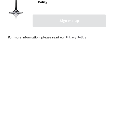
professionalità
Policy
Acquirente verificato
Sign me up
Ieri
Seri affidabili
For more information, please read our
Privacy Policy
Acquirente verificato
Ieri
Il catalogo offre moltissime possibilità di scelta tra tanti
prodotti diversi e con un ampio range di prezzo. Le
indicazioni dei consulenti sono estremamente chiare e
conformi alle caratteristiche dei prodotti acquistati
Acquirente verificato