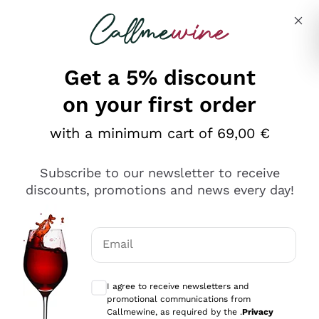
Skip to content
Describe what you are looking for
Get a 5% discount
on your first order
Ottimo
with a minimum cart of 69,00 €
4,5
/5
2.561
Subscribe to our newsletter to receive
recensioni
discounts, promotions and news every day!
Le nostre recensioni a 4 e 5 stelle.
Clicca qui per leggerle tutte >
Email
Precedente
Successivo
Optional consents to receive communicat
I agree to receive newsletters and
Oggi
promotional communications from
Acquisto semplice nelle modalità, gestito con rapidità e
Callmewine, as required by the .
Privacy