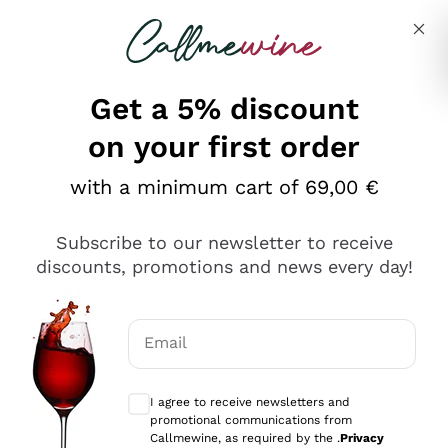
Skip to content
Describe what you are looking for
Get a 5% discount
on your first order
Ottimo
with a minimum cart of 69,00 €
4,5
/5
2.566
Subscribe to our newsletter to receive
recensioni
discounts, promotions and news every day!
Le nostre recensioni a 4 e 5 stelle.
Clicca qui per leggerle tutte >
Email
Precedente
Successivo
Optional consents to receive communicat
I agree to receive newsletters and
Oggi
promotional communications from
Ordine tutto ok, niente da dire a riguardo. Il sito in se
Callmewine, as required by the .
Privacy