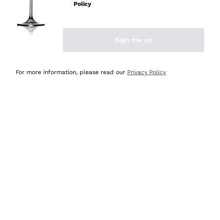
Policy
Acquirente verificato
Sign me up
Ieri
Semplice nell'uso, puntuali e veloci.
For more information, please read our
Privacy Policy
Acquirente verificato
Ieri
Ottima come sempre!
Acquirente verificato
2 Giorni Fa
Buona esperienza
Acquirente verificato