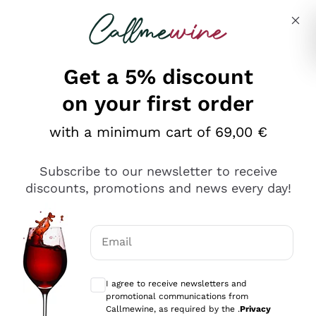
Skip to content
Describe what you are looking for
Get a 5% discount
on your first order
Ottimo
with a minimum cart of 69,00 €
4,5
/5
2.551
Subscribe to our newsletter to receive
recensioni
discounts, promotions and news every day!
Le nostre recensioni a 4 e 5 stelle.
Clicca qui per leggerle tutte >
Email
Precedente
Successivo
Optional consents to receive communicat
I agree to receive newsletters and
Oggi
promotional communications from
Perfetti e attenti al cliente
Callmewine, as required by the .
Privacy