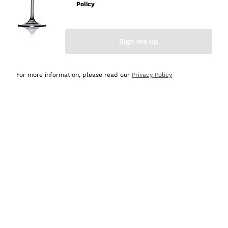
professionalità
Policy
Acquirente verificato
Sign me up
Ieri
Seri affidabili
For more information, please read our
Privacy Policy
Acquirente verificato
Ieri
Il catalogo offre moltissime possibilità di scelta tra tanti
prodotti diversi e con un ampio range di prezzo. Le
indicazioni dei consulenti sono estremamente chiare e
conformi alle caratteristiche dei prodotti acquistati
Acquirente verificato