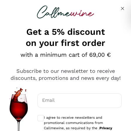
Skip to content
Describe what you are looking for
Get a 5% discount
on your first order
Ottimo
with a minimum cart of 69,00 €
4,5
/5
2.561
Subscribe to our newsletter to receive
recensioni
discounts, promotions and news every day!
Le nostre recensioni a 4 e 5 stelle.
Clicca qui per leggerle tutte >
Email
Precedente
Successivo
Optional consents to receive communicat
I agree to receive newsletters and
Oggi
promotional communications from
Acquisto semplice nelle modalità, gestito con rapidità e
Callmewine, as required by the .
Privacy