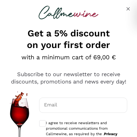
Skip to content
Describe what you are looking for
Get a 5% discount
on your first order
Ottimo
with a minimum cart of 69,00 €
4,5
/5
2.561
Subscribe to our newsletter to receive
recensioni
discounts, promotions and news every day!
Le nostre recensioni a 4 e 5 stelle.
Clicca qui per leggerle tutte >
Email
Precedente
Successivo
Optional consents to receive communicat
I agree to receive newsletters and
Oggi
promotional communications from
Acquisto semplice nelle modalità, gestito con rapidità e
Callmewine, as required by the .
Privacy