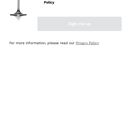
professionalità
Policy
Acquirente verificato
Sign me up
Ieri
Seri affidabili
For more information, please read our
Privacy Policy
Acquirente verificato
Ieri
Il catalogo offre moltissime possibilità di scelta tra tanti
prodotti diversi e con un ampio range di prezzo. Le
indicazioni dei consulenti sono estremamente chiare e
conformi alle caratteristiche dei prodotti acquistati
Acquirente verificato