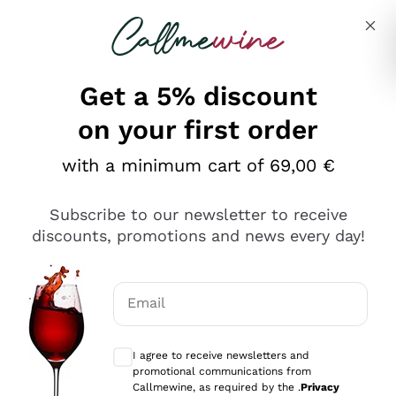
Skip to content
Describe what you are looking for
Get a 5% discount
on your first order
Ottimo
with a minimum cart of 69,00 €
4,5
/5
2.566
Subscribe to our newsletter to receive
recensioni
discounts, promotions and news every day!
Le nostre recensioni a 4 e 5 stelle.
Clicca qui per leggerle tutte >
Email
Precedente
Successivo
Optional consents to receive communicat
I agree to receive newsletters and
2 Giorni Fa
promotional communications from
Ordine tutto ok, niente da dire a riguardo. Il sito in se
Callmewine, as required by the .
Privacy