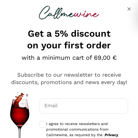
Skip to content
Describe what you are looking for
Get a 5% discount
on your first order
Ottimo
with a minimum cart of 69,00 €
4,5
/5
2.559
Subscribe to our newsletter to receive
recensioni
discounts, promotions and news every day!
Le nostre recensioni a 4 e 5 stelle.
Clicca qui per leggerle tutte >
Email
Precedente
Successivo
Optional consents to receive communicat
I agree to receive newsletters and
Oggi
promotional communications from
Il catalogo offre moltissime possibilità di scelta tra tanti
Callmewine, as required by the .
Privacy