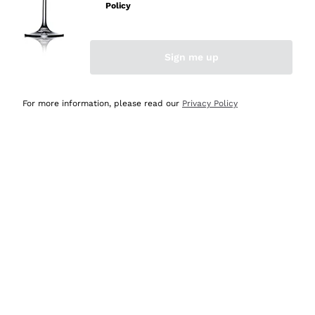
professionalità
Policy
Acquirente verificato
Sign me up
Oggi
Seri affidabili
For more information, please read our
Privacy Policy
Acquirente verificato
Ieri
Il catalogo offre moltissime possibilità di scelta tra tanti
prodotti diversi e con un ampio range di prezzo. Le
indicazioni dei consulenti sono estremamente chiare e
conformi alle caratteristiche dei prodotti acquistati
Acquirente verificato