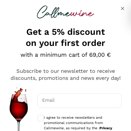
Skip to content
Describe what you are looking for
Get a 5% discount
on your first order
Ottimo
with a minimum cart of 69,00 €
4,5
/5
2.561
Subscribe to our newsletter to receive
recensioni
discounts, promotions and news every day!
Le nostre recensioni a 4 e 5 stelle.
Clicca qui per leggerle tutte >
Email
Precedente
Successivo
Optional consents to receive communicat
I agree to receive newsletters and
Oggi
promotional communications from
Acquisto semplice nelle modalità, gestito con rapidità e
Callmewine, as required by the .
Privacy