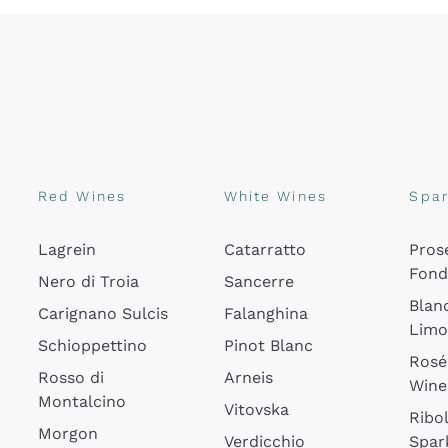
Red Wines
White Wines
Spar
Lagrein
Catarratto
Pros
Fon
Nero di Troia
Sancerre
Blan
Carignano Sulcis
Falanghina
Lim
Schioppettino
Pinot Blanc
Rosé
Rosso di
Arneis
Wine
Montalcino
Vitovska
Ribol
Morgon
Verdicchio
Spar