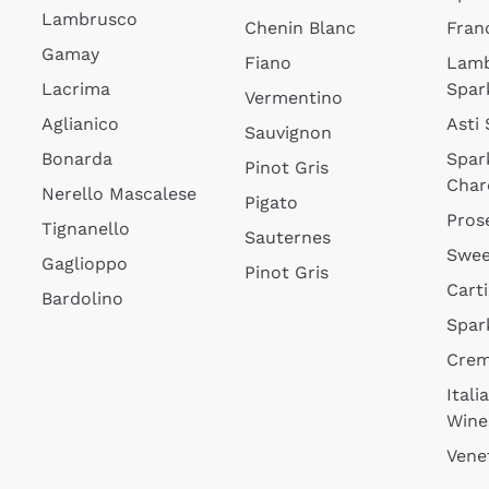
Lambrusco
Chenin Blanc
Fran
Gamay
Fiano
Lam
Lacrima
Spar
Vermentino
Aglianico
Asti
Sauvignon
Bonarda
Spar
Pinot Gris
Char
Nerello Mascalese
Pigato
Pros
Tignanello
Sauternes
Swee
Gaglioppo
Pinot Gris
Cart
Bardolino
Spar
Cre
Itali
Wine
Vene