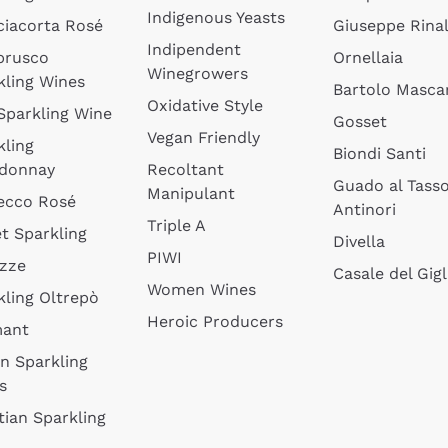
Indigenous Yeasts
ciacorta Rosé
Giuseppe Rinal
Indipendent
brusco
Ornellaia
Winegrowers
kling Wines
Bartolo Mascar
Oxidative Style
 Sparkling Wine
Gosset
Vegan Friendly
kling
Biondi Santi
donnay
Recoltant
Guado al Tass
Manipulant
ecco Rosé
Antinori
Triple A
t Sparkling
Divella
PIWI
izze
Casale del Gigl
Women Wines
kling Oltrepò
Heroic Producers
mant
an Sparkling
s
tian Sparkling