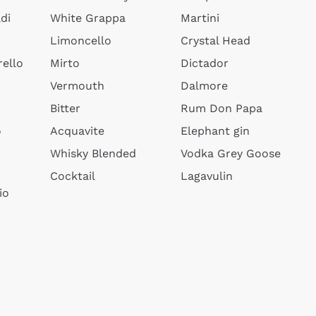
di
White Grappa
Martini
Limoncello
Crystal Head
ello
Mirto
Dictador
Vermouth
Dalmore
Bitter
Rum Don Papa
o
Acquavite
Elephant gin
Whisky Blended
Vodka Grey Goose
Cocktail
Lagavulin
io