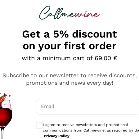
 looking for
Champagne
Sparkling Wines
Al
Get a 5% discount
on your first order
with a minimum cart of 69,00 €
Subscribe to our newsletter to receive discounts,
promotions and news every day!
Email
Optional consents to receive communicati
I agree to receive newsletters and promotional
communications from Callmewine, as required by th
tanti prodotti diversi e con un ampio range di prezzo. Le 
.
Privacy Policy