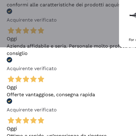
conformi alle caratteristiche dei prodotti acquistati
Acquirente verificato
Oggi
For
Azienda affidabile e seria. Personale molto profession
consiglio
Acquirente verificato
Oggi
Offerte vantaggiose, consegna rapida
Acquirente verificato
Oggi
Ottimo e rapido, un’esperienza da ripetere