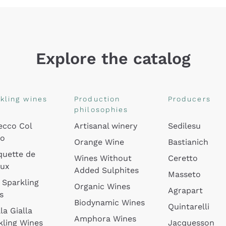
Explore the catalog
kling wines
Production
Producers
philosophies
ecco Col
Artisanal winery
Sedilesu
do
Orange Wine
Bastianich
quette de
Wines Without
Ceretto
oux
Added Sulphites
Masseto
 Sparkling
Organic Wines
Agrapart
s
Biodynamic Wines
Quintarelli
la Gialla
Amphora Wines
kling Wines
Jacquesson