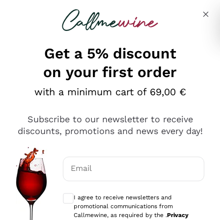
Skip to content
Describe what you are looking for
Get a 5% discount
on your first order
Ottimo
with a minimum cart of 69,00 €
4,5
/5
2.552
Subscribe to our newsletter to receive
recensioni
discounts, promotions and news every day!
Le nostre recensioni a 4 e 5 stelle.
Clicca qui per leggerle tutte >
Email
Precedente
Successivo
Optional consents to receive communicat
I agree to receive newsletters and
Oggi
promotional communications from
Ottima facilità di acquisto sul sito e consegna
Callmewine, as required by the .
Privacy