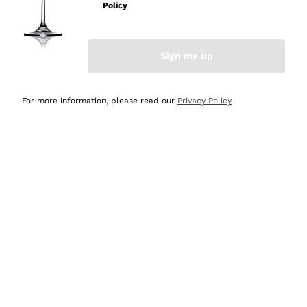
velocissima
Policy
Acquirente verificato
Sign me up
Ieri
Perfetti e attenti al cliente
For more information, please read our
Privacy Policy
Acquirente verificato
2 Giorni Fa
Semplice nell'uso, puntuali e veloci.
Acquirente verificato
2 Giorni Fa
Ottima come sempre!