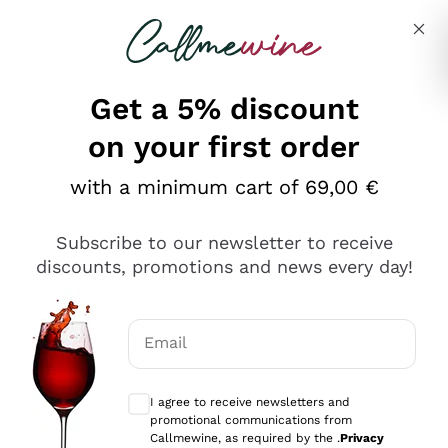
Skip to content
Describe what you are looking for
Get a 5% discount
on your first order
Ottimo
with a minimum cart of 69,00 €
4,5
/5
2.552
Subscribe to our newsletter to receive
recensioni
discounts, promotions and news every day!
Le nostre recensioni a 4 e 5 stelle.
Clicca qui per leggerle tutte >
Email
Precedente
Successivo
Optional consents to receive communicat
I agree to receive newsletters and
Oggi
promotional communications from
Ottima facilità di acquisto sul sito e consegna
Callmewine, as required by the .
Privacy