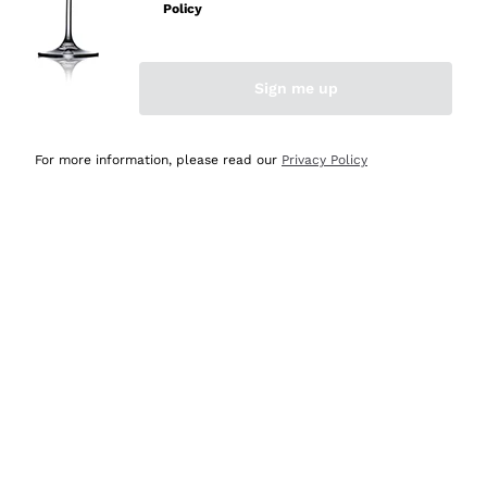
velocissima
Policy
Acquirente verificato
Sign me up
Ieri
Perfetti e attenti al cliente
For more information, please read our
Privacy Policy
Acquirente verificato
2 Giorni Fa
Semplice nell'uso, puntuali e veloci.
Acquirente verificato
2 Giorni Fa
Ottima come sempre!