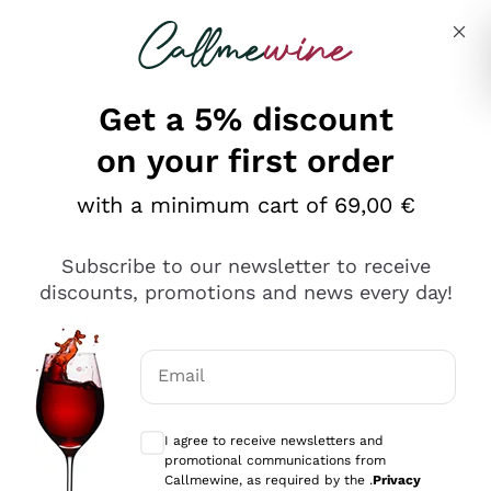
Skip to content
Describe what you are looking for
Get a 5% discount
on your first order
Ottimo
with a minimum cart of 69,00 €
4,5
/5
2.551
Subscribe to our newsletter to receive
recensioni
discounts, promotions and news every day!
Le nostre recensioni a 4 e 5 stelle.
Clicca qui per leggerle tutte >
Email
Precedente
Successivo
Optional consents to receive communicat
I agree to receive newsletters and
Oggi
promotional communications from
Perfetti e attenti al cliente
Callmewine, as required by the .
Privacy