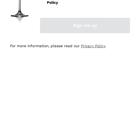
Policy
Acquirente verificato
Sign me up
Ieri
Semplice nell'uso, puntuali e veloci.
For more information, please read our
Privacy Policy
Acquirente verificato
Ieri
Ottima come sempre!
Acquirente verificato
2 Giorni Fa
Buona esperienza
Acquirente verificato