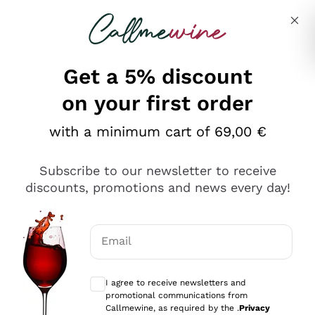
Skip to content
Describe what you are looking for
Get a 5% discount
on your first order
Ottimo
with a minimum cart of 69,00 €
4,5
/5
2.566
Subscribe to our newsletter to receive
recensioni
discounts, promotions and news every day!
Le nostre recensioni a 4 e 5 stelle.
Clicca qui per leggerle tutte >
Email
Precedente
Successivo
Optional consents to receive communicat
I agree to receive newsletters and
Oggi
promotional communications from
Ordine tutto ok, niente da dire a riguardo. Il sito in se
Callmewine, as required by the .
Privacy