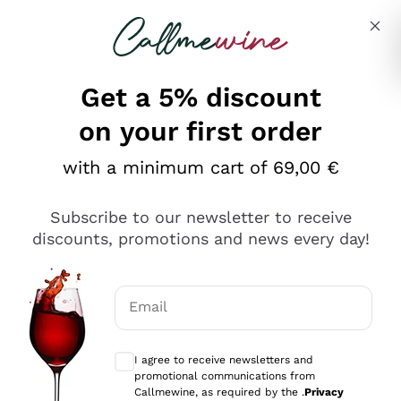
Skip to content
Describe what you are looking for
Get a 5% discount
on your first order
Ottimo
with a minimum cart of 69,00 €
4,5
/5
2.566
Subscribe to our newsletter to receive
recensioni
discounts, promotions and news every day!
Le nostre recensioni a 4 e 5 stelle.
Clicca qui per leggerle tutte >
Email
Precedente
Successivo
Optional consents to receive communicat
I agree to receive newsletters and
Ieri
promotional communications from
Ordine tutto ok, niente da dire a riguardo. Il sito in se
Callmewine, as required by the .
Privacy