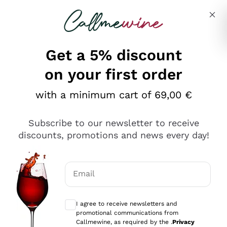
Skip to content
Describe what you are looking for
Get a 5% discount
on your first order
Ottimo
with a minimum cart of 69,00 €
4,5
/5
2.561
Subscribe to our newsletter to receive
recensioni
discounts, promotions and news every day!
Le nostre recensioni a 4 e 5 stelle.
Clicca qui per leggerle tutte >
Email
Precedente
Successivo
Optional consents to receive communicat
I agree to receive newsletters and
Oggi
promotional communications from
Acquisto semplice nelle modalità, gestito con rapidità e
Callmewine, as required by the .
Privacy