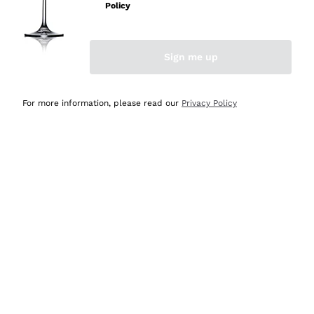
professionalità
Policy
Acquirente verificato
Sign me up
Ieri
Seri affidabili
For more information, please read our
Privacy Policy
Acquirente verificato
Ieri
Il catalogo offre moltissime possibilità di scelta tra tanti
prodotti diversi e con un ampio range di prezzo. Le
indicazioni dei consulenti sono estremamente chiare e
conformi alle caratteristiche dei prodotti acquistati
Acquirente verificato