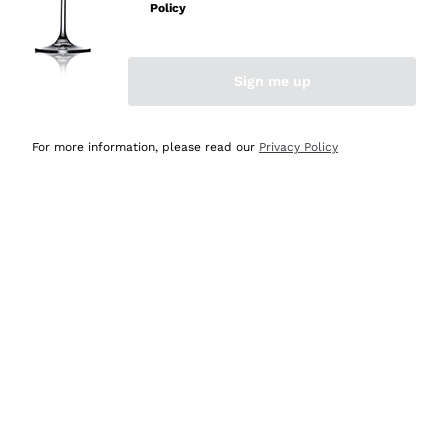
velocissima
Policy
Acquirente verificato
Sign me up
Ieri
Perfetti e attenti al cliente
For more information, please read our
Privacy Policy
Acquirente verificato
Ieri
Semplice nell'uso, puntuali e veloci.
Acquirente verificato
Ieri
Ottima come sempre!