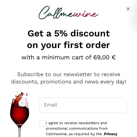
Skip to content
Describe what you are looking for
Get a 5% discount
on your first order
Ottimo
with a minimum cart of 69,00 €
4,5
/5
2.552
Subscribe to our newsletter to receive
recensioni
discounts, promotions and news every day!
Le nostre recensioni a 4 e 5 stelle.
Clicca qui per leggerle tutte >
Email
Precedente
Successivo
Optional consents to receive communicat
I agree to receive newsletters and
Oggi
promotional communications from
Ottima facilità di acquisto sul sito e consegna
Callmewine, as required by the .
Privacy