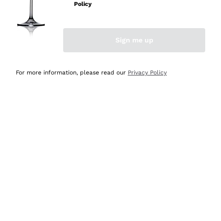
velocissima
Policy
Acquirente verificato
Sign me up
Ieri
Perfetti e attenti al cliente
For more information, please read our
Privacy Policy
Acquirente verificato
Ieri
Semplice nell'uso, puntuali e veloci.
Acquirente verificato
Ieri
Ottima come sempre!