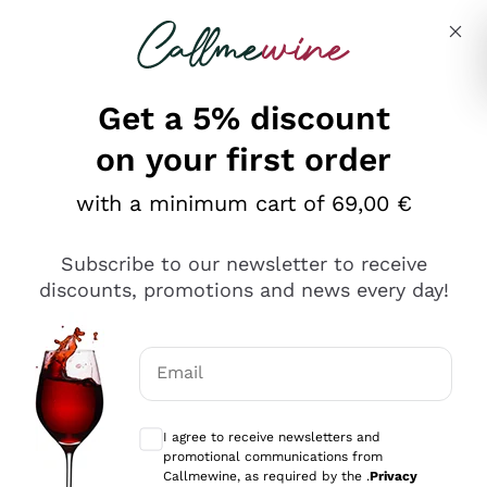
Skip to content
Describe what you are looking for
Get a 5% discount
on your first order
Ottimo
with a minimum cart of 69,00 €
4,5
/5
2.552
Subscribe to our newsletter to receive
recensioni
discounts, promotions and news every day!
Le nostre recensioni a 4 e 5 stelle.
Clicca qui per leggerle tutte >
Email
Precedente
Successivo
Optional consents to receive communicat
I agree to receive newsletters and
Oggi
promotional communications from
Ottima facilità di acquisto sul sito e consegna
Callmewine, as required by the .
Privacy