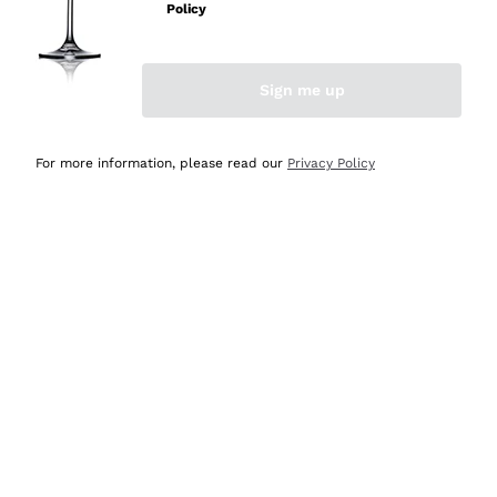
professionalità
Policy
Acquirente verificato
Sign me up
Ieri
Seri affidabili
For more information, please read our
Privacy Policy
Acquirente verificato
Ieri
Il catalogo offre moltissime possibilità di scelta tra tanti
prodotti diversi e con un ampio range di prezzo. Le
indicazioni dei consulenti sono estremamente chiare e
conformi alle caratteristiche dei prodotti acquistati
Acquirente verificato