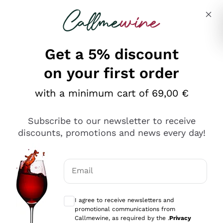
Skip to content
Describe what you are looking for
Get a 5% discount
on your first order
Ottimo
with a minimum cart of 69,00 €
4,5
/5
2.561
Subscribe to our newsletter to receive
recensioni
discounts, promotions and news every day!
Le nostre recensioni a 4 e 5 stelle.
Clicca qui per leggerle tutte >
Email
Precedente
Successivo
Optional consents to receive communicat
I agree to receive newsletters and
Oggi
promotional communications from
Acquisto semplice nelle modalità, gestito con rapidità e
Callmewine, as required by the .
Privacy