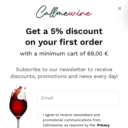
Skip to content
Describe what you are looking for
Get a 5% discount
on your first order
Ottimo
with a minimum cart of 69,00 €
4,5
/5
2.566
Subscribe to our newsletter to receive
recensioni
discounts, promotions and news every day!
Le nostre recensioni a 4 e 5 stelle.
Clicca qui per leggerle tutte >
Email
Precedente
Successivo
Optional consents to receive communicat
I agree to receive newsletters and
Ieri
promotional communications from
Ordine tutto ok, niente da dire a riguardo. Il sito in se
Callmewine, as required by the .
Privacy