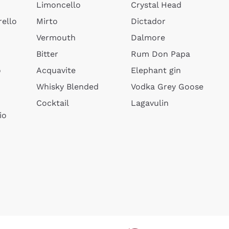
Limoncello
Crystal Head
ello
Mirto
Dictador
Vermouth
Dalmore
Bitter
Rum Don Papa
o
Acquavite
Elephant gin
Whisky Blended
Vodka Grey Goose
Cocktail
Lagavulin
io