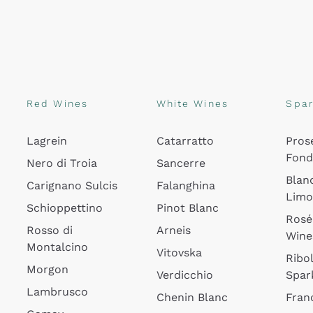
Red Wines
White Wines
Spar
Lagrein
Catarratto
Pros
Fon
Nero di Troia
Sancerre
Blan
Carignano Sulcis
Falanghina
Lim
Schioppettino
Pinot Blanc
Rosé
Rosso di
Arneis
Wine
Montalcino
Vitovska
Ribol
Morgon
Verdicchio
Spar
Lambrusco
Chenin Blanc
Fran