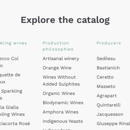
Explore the catalog
kling wines
Production
Producers
philosophies
ecco Col
Artisanal winery
Sedilesu
do
Orange Wine
Bastianich
quette de
Wines Without
Ceretto
oux
Added Sulphites
Masseto
 Sparkling
Organic Wines
Agrapart
s
Biodynamic Wines
Quintarelli
la Gialla
Amphora Wines
kling Wines
Jacquesson
Indigenous Yeasts
ciacorta Rosé
Giuseppe Rinal