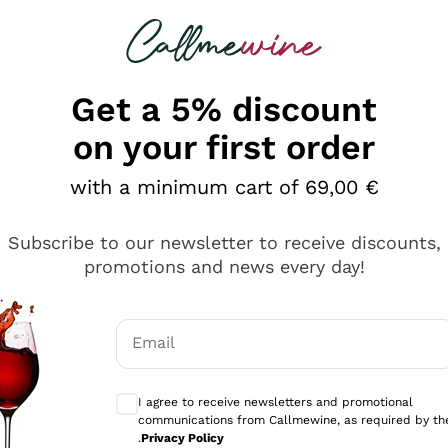
 looking for
Champagne
Sparkling Wines
Al
Get a 5% discount
on your first order
with a minimum cart of 69,00 €
Subscribe to our newsletter to receive discounts,
promotions and news every day!
Email
Optional consents to receive communicati
I agree to receive newsletters and promotional
communications from Callmewine, as required by th
sima
.
Privacy Policy