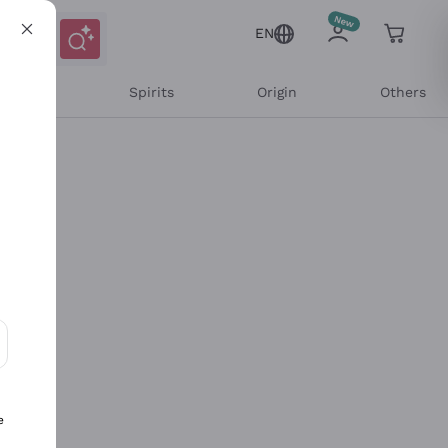
EN
l Wines
Spirits
Origin
Others
ons and personalized offers
e