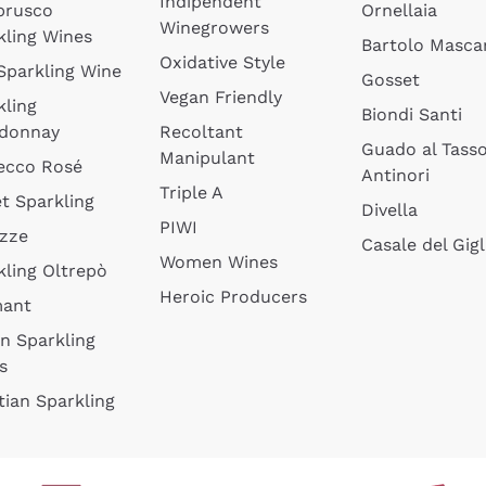
Indipendent
brusco
Ornellaia
Winegrowers
kling Wines
Bartolo Mascar
Oxidative Style
 Sparkling Wine
Gosset
Vegan Friendly
kling
Biondi Santi
donnay
Recoltant
Guado al Tass
Manipulant
ecco Rosé
Antinori
Triple A
t Sparkling
Divella
PIWI
izze
Casale del Gigl
Women Wines
kling Oltrepò
Heroic Producers
mant
an Sparkling
s
tian Sparkling