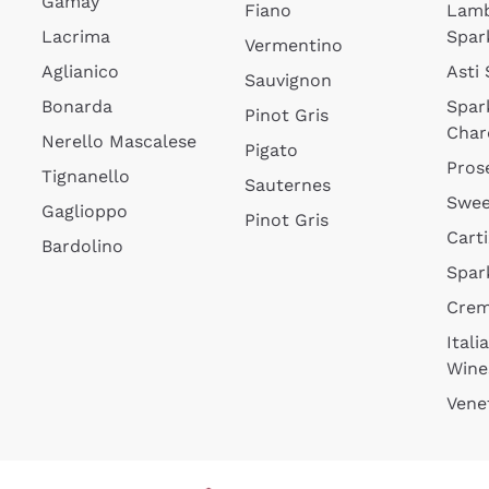
Gamay
Fiano
Lam
Lacrima
Spar
Vermentino
Aglianico
Asti
Sauvignon
Bonarda
Spar
Pinot Gris
Char
Nerello Mascalese
Pigato
Pros
Tignanello
Sauternes
Swee
Gaglioppo
Pinot Gris
Cart
Bardolino
Spar
Cre
Itali
Wine
Vene