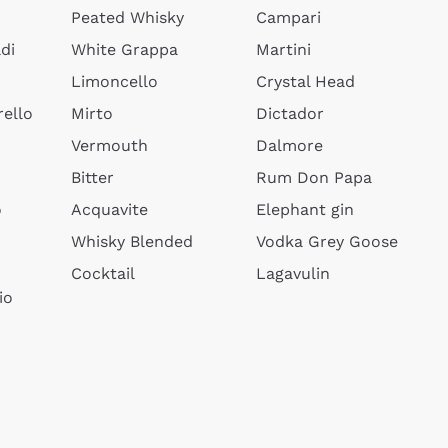
Peated Whisky
Campari
di
White Grappa
Martini
Limoncello
Crystal Head
ello
Mirto
Dictador
Vermouth
Dalmore
Bitter
Rum Don Papa
o
Acquavite
Elephant gin
Whisky Blended
Vodka Grey Goose
Cocktail
Lagavulin
io