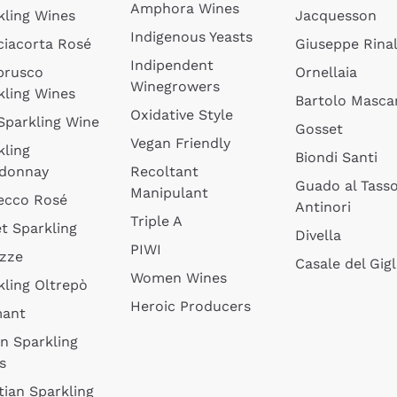
Amphora Wines
kling Wines
Jacquesson
Indigenous Yeasts
ciacorta Rosé
Giuseppe Rinal
Indipendent
brusco
Ornellaia
Winegrowers
kling Wines
Bartolo Mascar
Oxidative Style
 Sparkling Wine
Gosset
Vegan Friendly
kling
Biondi Santi
donnay
Recoltant
Guado al Tass
Manipulant
ecco Rosé
Antinori
Triple A
t Sparkling
Divella
PIWI
izze
Casale del Gigl
Women Wines
kling Oltrepò
Heroic Producers
mant
an Sparkling
s
tian Sparkling