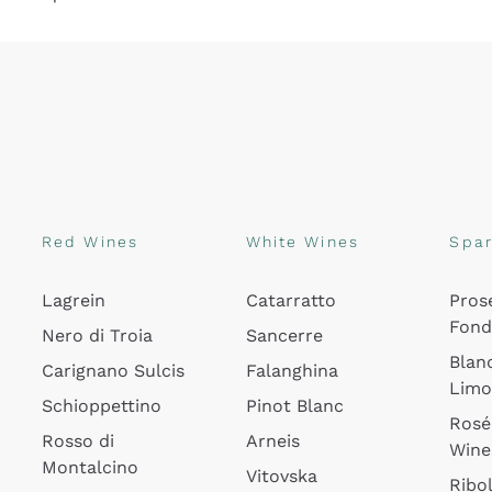
Red Wines
White Wines
Spar
Lagrein
Catarratto
Pros
Fon
Nero di Troia
Sancerre
Blan
Carignano Sulcis
Falanghina
Lim
Schioppettino
Pinot Blanc
Rosé
Rosso di
Arneis
Wine
Montalcino
Vitovska
Ribol