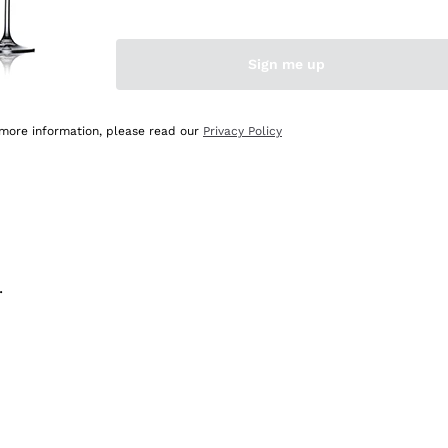
na e lo consiglio! 👍
Sign me up
 more information, please read our
Privacy Policy
.