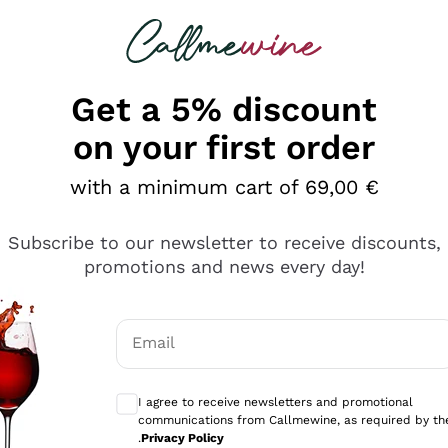
 looking for
Champagne
Sparkling Wines
Al
Get a 5% discount
on your first order
with a minimum cart of 69,00 €
Subscribe to our newsletter to receive discounts,
promotions and news every day!
Email
Optional consents to receive communicati
I agree to receive newsletters and promotional
communications from Callmewine, as required by th
se non è male ma secondo me ci sono alternative che hanno p
.
Privacy Policy