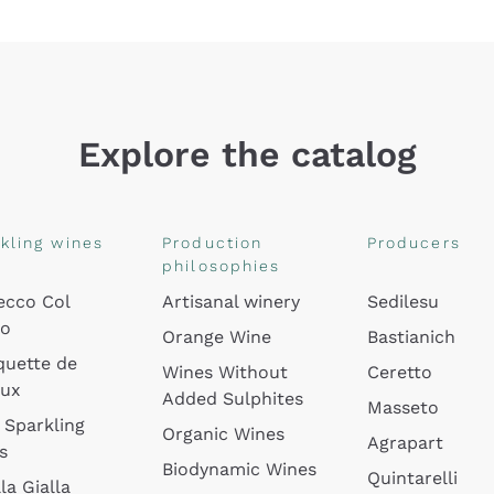
Explore the catalog
kling wines
Production
Producers
philosophies
ecco Col
Artisanal winery
Sedilesu
do
Orange Wine
Bastianich
quette de
Wines Without
Ceretto
oux
Added Sulphites
Masseto
 Sparkling
Organic Wines
Agrapart
s
Biodynamic Wines
Quintarelli
la Gialla