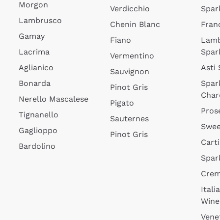
Morgon
Verdicchio
Spar
Lambrusco
Chenin Blanc
Fran
Gamay
Fiano
Lam
Lacrima
Spar
Vermentino
Aglianico
Asti
Sauvignon
Bonarda
Spar
Pinot Gris
Char
Nerello Mascalese
Pigato
Pros
Tignanello
Sauternes
Swee
Gaglioppo
Pinot Gris
Cart
Bardolino
Spar
Cre
Itali
Wine
Vene