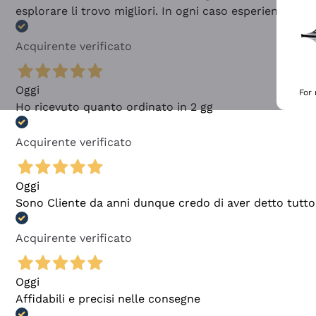
esplorare li trovo migliori. In ogni caso esperienza buo
Acquirente verificato
Oggi
For
Ho ricevuto quanto ordinato in 2 gg
Acquirente verificato
Oggi
Sono Cliente da anni dunque credo di aver detto tutto
Acquirente verificato
Oggi
Affidabili e precisi nelle consegne