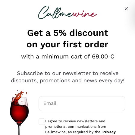
Skip to content
Describe what you are looking for
Get a 5% discount
on your first order
Ottimo
with a minimum cart of 69,00 €
4,5
/5
2.566
Subscribe to our newsletter to receive
recensioni
discounts, promotions and news every day!
Le nostre recensioni a 4 e 5 stelle.
Clicca qui per leggerle tutte >
Email
Precedente
Successivo
Optional consents to receive communicat
I agree to receive newsletters and
Oggi
promotional communications from
Ordine tutto ok, niente da dire a riguardo. Il sito in se
Callmewine, as required by the .
Privacy