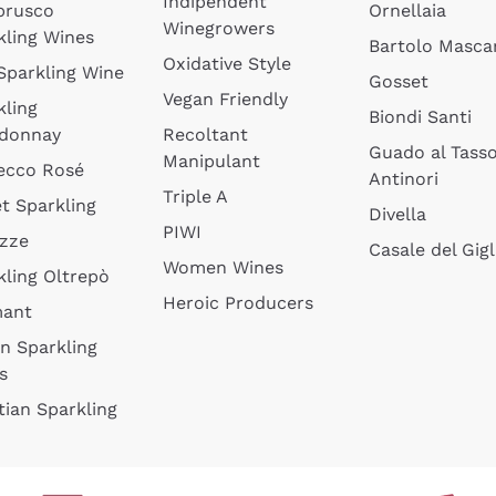
Indipendent
brusco
Ornellaia
Winegrowers
kling Wines
Bartolo Mascar
Oxidative Style
 Sparkling Wine
Gosset
Vegan Friendly
kling
Biondi Santi
donnay
Recoltant
Guado al Tass
Manipulant
ecco Rosé
Antinori
Triple A
t Sparkling
Divella
PIWI
izze
Casale del Gigl
Women Wines
kling Oltrepò
Heroic Producers
mant
an Sparkling
s
tian Sparkling