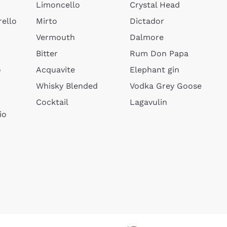
Limoncello
Crystal Head
ello
Mirto
Dictador
Vermouth
Dalmore
Bitter
Rum Don Papa
o
Acquavite
Elephant gin
Whisky Blended
Vodka Grey Goose
Cocktail
Lagavulin
io