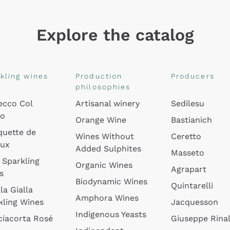
Explore the catalog
kling wines
Production
Producers
philosophies
ecco Col
Artisanal winery
Sedilesu
do
Orange Wine
Bastianich
quette de
Wines Without
Ceretto
oux
Added Sulphites
Masseto
 Sparkling
Organic Wines
Agrapart
s
Biodynamic Wines
Quintarelli
la Gialla
Amphora Wines
kling Wines
Jacquesson
Indigenous Yeasts
ciacorta Rosé
Giuseppe Rinal