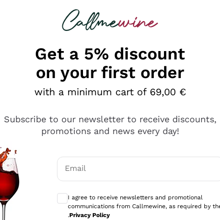
 looking for
Champagne
Sparkling Wines
Al
Get a 5% discount
on your first order
with a minimum cart of 69,00 €
Subscribe to our newsletter to receive discounts,
promotions and news every day!
Email
Optional consents to receive communicati
I agree to receive newsletters and promotional
communications from Callmewine, as required by th
.
Privacy Policy