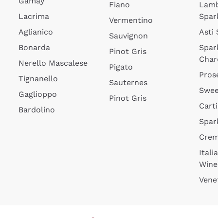
Gamay
Fiano
Lam
Lacrima
Spar
Vermentino
Aglianico
Asti
Sauvignon
Bonarda
Spar
Pinot Gris
Char
Nerello Mascalese
Pigato
Pros
Tignanello
Sauternes
Swee
Gaglioppo
Pinot Gris
Cart
Bardolino
Spar
Cre
Itali
Wine
Vene