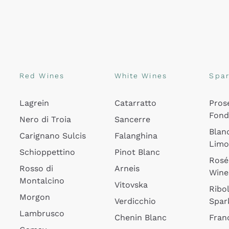
Red Wines
White Wines
Spar
Lagrein
Catarratto
Pros
Fon
Nero di Troia
Sancerre
Blan
Carignano Sulcis
Falanghina
Lim
Schioppettino
Pinot Blanc
Rosé
Rosso di
Arneis
Wine
Montalcino
Vitovska
Ribol
Morgon
Verdicchio
Spar
Lambrusco
Chenin Blanc
Fran