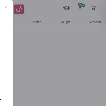
EN
l Wines
Spirits
Origin
Others
ons and personalized offers
e