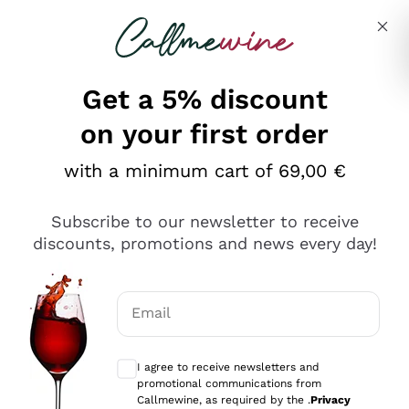
Skip to content
Describe what you are looking for
Get a 5% discount
on your first order
Ottimo
with a minimum cart of 69,00 €
4,5
/5
2.566
Subscribe to our newsletter to receive
recensioni
discounts, promotions and news every day!
Le nostre recensioni a 4 e 5 stelle.
Clicca qui per leggerle tutte >
Email
Precedente
Successivo
Optional consents to receive communicat
I agree to receive newsletters and
Oggi
promotional communications from
Ordine tutto ok, niente da dire a riguardo. Il sito in se
Callmewine, as required by the .
Privacy