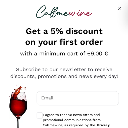
Skip to content
Describe what you are looking for
Get a 5% discount
on your first order
Ottimo
with a minimum cart of 69,00 €
4,5
/5
2.559
Subscribe to our newsletter to receive
recensioni
discounts, promotions and news every day!
Le nostre recensioni a 4 e 5 stelle.
Clicca qui per leggerle tutte >
Email
Precedente
Successivo
Optional consents to receive communicat
I agree to receive newsletters and
Oggi
promotional communications from
Il catalogo offre moltissime possibilità di scelta tra tanti
Callmewine, as required by the .
Privacy