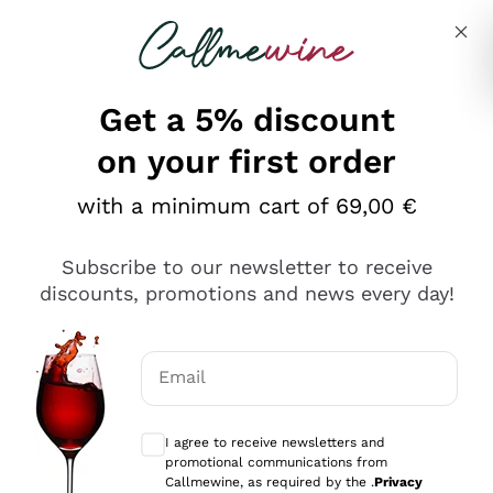
Skip to content
Describe what you are looking for
Get a 5% discount
on your first order
Ottimo
with a minimum cart of 69,00 €
4,5
/5
2.559
Subscribe to our newsletter to receive
recensioni
discounts, promotions and news every day!
Le nostre recensioni a 4 e 5 stelle.
Clicca qui per leggerle tutte >
Email
Precedente
Successivo
Optional consents to receive communicat
I agree to receive newsletters and
Oggi
promotional communications from
Il catalogo offre moltissime possibilità di scelta tra tanti
Callmewine, as required by the .
Privacy