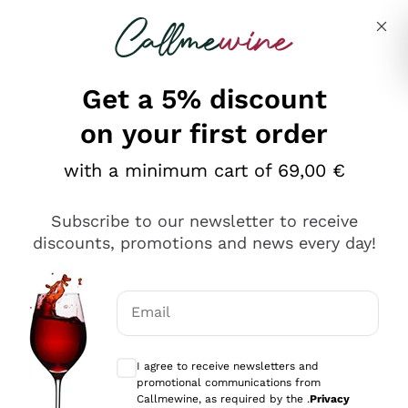
Skip to content
Describe what you are looking for
Get a 5% discount
on your first order
Ottimo
with a minimum cart of 69,00 €
4,5
/5
2.566
Subscribe to our newsletter to receive
recensioni
discounts, promotions and news every day!
Le nostre recensioni a 4 e 5 stelle.
Clicca qui per leggerle tutte >
Email
Precedente
Successivo
Optional consents to receive communicat
I agree to receive newsletters and
Oggi
promotional communications from
Ordine tutto ok, niente da dire a riguardo. Il sito in se
Callmewine, as required by the .
Privacy