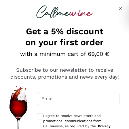
Skip to content
Describe what you are looking for
Get a 5% discount
on your first order
Ottimo
with a minimum cart of 69,00 €
4,5
/5
2.566
Subscribe to our newsletter to receive
recensioni
discounts, promotions and news every day!
Le nostre recensioni a 4 e 5 stelle.
Clicca qui per leggerle tutte >
Email
Precedente
Successivo
Optional consents to receive communicat
I agree to receive newsletters and
Ieri
promotional communications from
Ordine tutto ok, niente da dire a riguardo. Il sito in se
Callmewine, as required by the .
Privacy