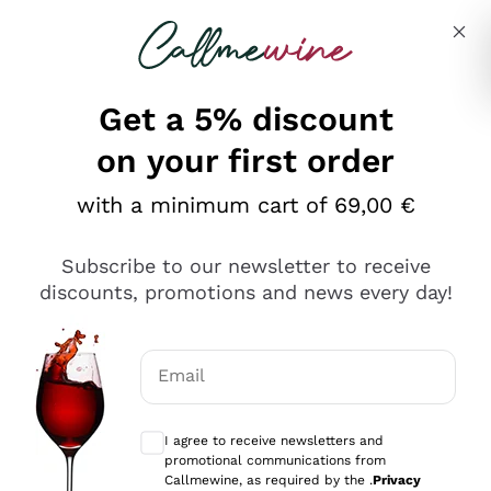
Skip to content
Describe what you are looking for
Get a 5% discount
on your first order
Ottimo
with a minimum cart of 69,00 €
4,5
/5
2.566
Subscribe to our newsletter to receive
recensioni
discounts, promotions and news every day!
Le nostre recensioni a 4 e 5 stelle.
Clicca qui per leggerle tutte >
Email
Precedente
Successivo
Optional consents to receive communicat
I agree to receive newsletters and
Oggi
promotional communications from
Ordine tutto ok, niente da dire a riguardo. Il sito in se
Callmewine, as required by the .
Privacy