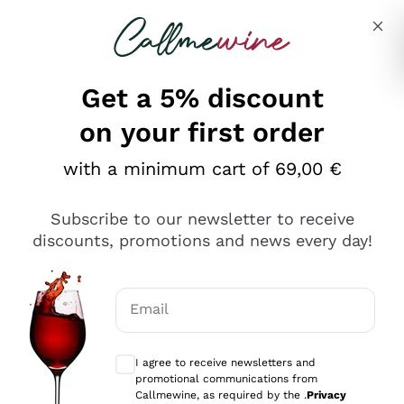
Skip to content
Describe what you are looking for
Get a 5% discount
on your first order
Ottimo
with a minimum cart of 69,00 €
4,5
/5
2.566
Subscribe to our newsletter to receive
recensioni
discounts, promotions and news every day!
Le nostre recensioni a 4 e 5 stelle.
Clicca qui per leggerle tutte >
Email
Precedente
Successivo
Optional consents to receive communicat
I agree to receive newsletters and
Oggi
promotional communications from
Ordine tutto ok, niente da dire a riguardo. Il sito in se
Callmewine, as required by the .
Privacy