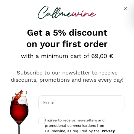
Skip to content
Describe what you are looking for
Get a 5% discount
on your first order
Ottimo
with a minimum cart of 69,00 €
4,5
/5
2.567
Subscribe to our newsletter to receive
recensioni
discounts, promotions and news every day!
Le nostre recensioni a 4 e 5 stelle.
Clicca qui per leggerle tutte >
Email
Precedente
Successivo
Optional consents to receive communicat
I agree to receive newsletters and
Oggi
promotional communications from
Ottimo servizio!
Callmewine, as required by the .
Privacy