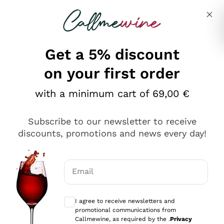
Skip to content
Describe what you are looking for
Get a 5% discount
on your first order
Ottimo
with a minimum cart of 69,00 €
4,5
/5
2.567
Subscribe to our newsletter to receive
recensioni
discounts, promotions and news every day!
Le nostre recensioni a 4 e 5 stelle.
Clicca qui per leggerle tutte >
Email
Precedente
Successivo
Optional consents to receive communicat
I agree to receive newsletters and
Oggi
promotional communications from
Ottimo servizio!
Callmewine, as required by the .
Privacy