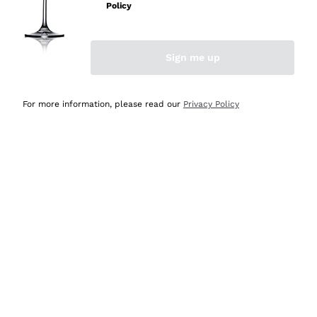
professionalità
Policy
Acquirente verificato
Sign me up
Oggi
Seri affidabili
For more information, please read our
Privacy Policy
Acquirente verificato
Ieri
Il catalogo offre moltissime possibilità di scelta tra tanti
prodotti diversi e con un ampio range di prezzo. Le
indicazioni dei consulenti sono estremamente chiare e
conformi alle caratteristiche dei prodotti acquistati
Acquirente verificato