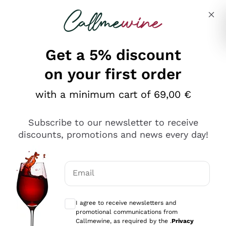
Skip to content
Describe what you are looking for
Get a 5% discount
on your first order
Ottimo
with a minimum cart of 69,00 €
4,5
/5
2.561
Subscribe to our newsletter to receive
recensioni
discounts, promotions and news every day!
Le nostre recensioni a 4 e 5 stelle.
Clicca qui per leggerle tutte >
Email
Precedente
Successivo
Optional consents to receive communicat
I agree to receive newsletters and
Oggi
promotional communications from
Acquisto semplice nelle modalità, gestito con rapidità e
Callmewine, as required by the .
Privacy