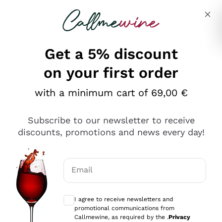
Skip to content
Describe what you are looking for
Get a 5% discount
on your first order
Ottimo
with a minimum cart of 69,00 €
4,5
/5
2.559
Subscribe to our newsletter to receive
recensioni
discounts, promotions and news every day!
Le nostre recensioni a 4 e 5 stelle.
Clicca qui per leggerle tutte >
Email
Precedente
Successivo
Optional consents to receive communicat
I agree to receive newsletters and
Oggi
promotional communications from
Il catalogo offre moltissime possibilità di scelta tra tanti
Callmewine, as required by the .
Privacy