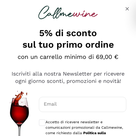
Salta al contenuto principale
Descrivi cosa stai cercando
5% di sconto
sul tuo primo ordine
Ottimo
con un carrello minimo di 69,00 €
4,5
/5
2.566
Iscriviti alla nostra Newsletter per ricevere
recensioni
ogni giorno sconti, promozioni e novità!
Le nostre recensioni a 4 e 5 stelle.
Clicca qui per leggerle tutte >
Email
Precedente
Successivo
Consensi opzionali per ricevere comunica
Accetto di ricevere newsletter e
2 Giorni Fa
comunicazioni promozionali da Callmewine,
Ordine tutto ok, niente da dire a riguardo. Il sito in se
come richiesto dalla
Politica sulla