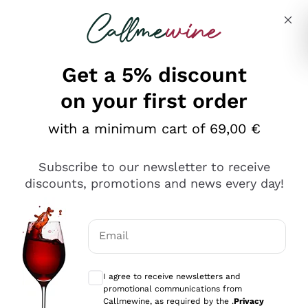
Skip to content
Describe what you are looking for
Get a 5% discount
on your first order
Ottimo
with a minimum cart of 69,00 €
4,5
/5
2.566
Subscribe to our newsletter to receive
recensioni
discounts, promotions and news every day!
Le nostre recensioni a 4 e 5 stelle.
Clicca qui per leggerle tutte >
Email
Precedente
Successivo
Optional consents to receive communicat
I agree to receive newsletters and
Ieri
promotional communications from
Ordine tutto ok, niente da dire a riguardo. Il sito in se
Callmewine, as required by the .
Privacy