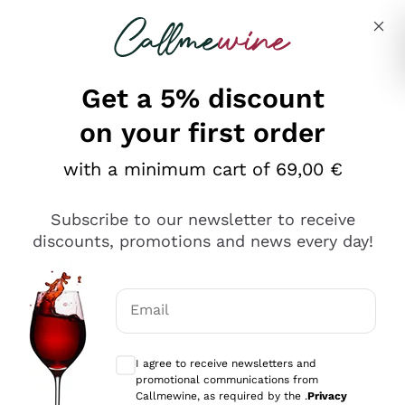
Skip to content
Describe what you are looking for
Get a 5% discount
on your first order
Ottimo
with a minimum cart of 69,00 €
4,5
/5
2.552
Subscribe to our newsletter to receive
recensioni
discounts, promotions and news every day!
Le nostre recensioni a 4 e 5 stelle.
Clicca qui per leggerle tutte >
Email
Precedente
Successivo
Optional consents to receive communicat
I agree to receive newsletters and
Oggi
promotional communications from
Ottima facilità di acquisto sul sito e consegna
Callmewine, as required by the .
Privacy