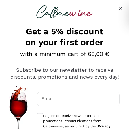
Skip to content
Describe what you are looking for
Get a 5% discount
on your first order
Ottimo
with a minimum cart of 69,00 €
4,5
/5
2.567
Subscribe to our newsletter to receive
recensioni
discounts, promotions and news every day!
Le nostre recensioni a 4 e 5 stelle.
Clicca qui per leggerle tutte >
Email
Precedente
Successivo
Optional consents to receive communicat
I agree to receive newsletters and
Oggi
promotional communications from
Ottimo servizio!
Callmewine, as required by the .
Privacy