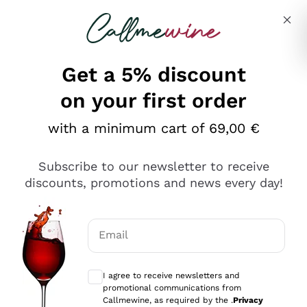
Skip to content
Describe what you are looking for
Get a 5% discount
on your first order
Ottimo
with a minimum cart of 69,00 €
4,5
/5
2.567
Subscribe to our newsletter to receive
recensioni
discounts, promotions and news every day!
Le nostre recensioni a 4 e 5 stelle.
Clicca qui per leggerle tutte >
Email
Precedente
Successivo
Optional consents to receive communicat
I agree to receive newsletters and
Oggi
promotional communications from
Ottimo servizio!
Callmewine, as required by the .
Privacy