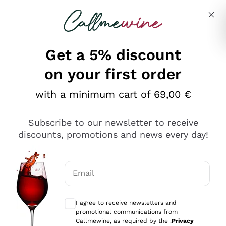
Skip to content
Describe what you are looking for
Get a 5% discount
on your first order
Ottimo
with a minimum cart of 69,00 €
4,5
/5
2.566
Subscribe to our newsletter to receive
recensioni
discounts, promotions and news every day!
Le nostre recensioni a 4 e 5 stelle.
Clicca qui per leggerle tutte >
Email
Precedente
Successivo
Optional consents to receive communicat
I agree to receive newsletters and
Oggi
promotional communications from
Ordine tutto ok, niente da dire a riguardo. Il sito in se
Callmewine, as required by the .
Privacy