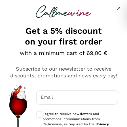
Skip to content
Describe what you are looking for
Get a 5% discount
on your first order
Ottimo
with a minimum cart of 69,00 €
4,5
/5
2.566
Subscribe to our newsletter to receive
recensioni
discounts, promotions and news every day!
Le nostre recensioni a 4 e 5 stelle.
Clicca qui per leggerle tutte >
Email
Precedente
Successivo
Optional consents to receive communicat
I agree to receive newsletters and
Oggi
promotional communications from
Ordine tutto ok, niente da dire a riguardo. Il sito in se
Callmewine, as required by the .
Privacy