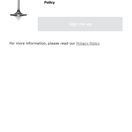
prodotti diversi e con un ampio range di prezzo. Le
Policy
indicazioni dei consulenti sono estremamente chiare e
conformi alle caratteristiche dei prodotti acquistati
Sign me up
Acquirente verificato
For more information, please read our
Privacy Policy
Oggi
Azienda affidabile e seria. Personale molto professionale
e preparato. Vini ben confezionati e protetti. Pacco
arrivato in 2 giorni. Sicuramente comprerò ancora. Lo
consiglio
Acquirente verificato
Oggi
Offerte vantaggiose, consegna rapida
Acquirente verificato