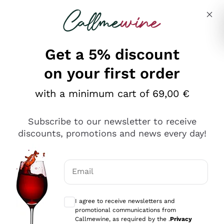
Skip to content
Describe what you are looking for
Get a 5% discount
on your first order
Ottimo
with a minimum cart of 69,00 €
4,5
/5
2.566
Subscribe to our newsletter to receive
recensioni
discounts, promotions and news every day!
Le nostre recensioni a 4 e 5 stelle.
Clicca qui per leggerle tutte >
Email
Precedente
Successivo
Optional consents to receive communicat
I agree to receive newsletters and
Oggi
promotional communications from
Ordine tutto ok, niente da dire a riguardo. Il sito in se
Callmewine, as required by the .
Privacy